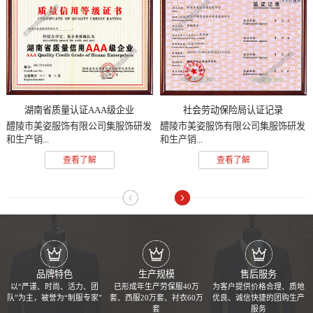
湖南省质量认证AAA级企业
社会劳动保险局认证记录
醴陵市美姿服饰有限公司集服饰研发
醴陵市美姿服饰有限公司集服饰研发
和生产销...
和生产销...
查看了解
查看了解
品牌特色
生产规模
售后服务
以“严谨、时尚、活力、团
已形成年生产劳保服40万
为客户提供价格合理、质地
队”为主，被誉为“制服专家”
套、西服20万套、衬衣60万
优良、诚信快捷的团购生产
套
服务