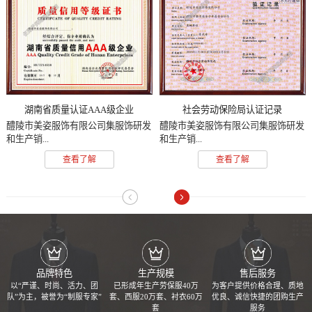
湖南省质量认证AAA级企业
社会劳动保险局认证记录
醴陵市美姿服饰有限公司集服饰研发
醴陵市美姿服饰有限公司集服饰研发
和生产销...
和生产销...
查看了解
查看了解
品牌特色
生产规模
售后服务
以“严谨、时尚、活力、团
已形成年生产劳保服40万
为客户提供价格合理、质地
队”为主，被誉为“制服专家”
套、西服20万套、衬衣60万
优良、诚信快捷的团购生产
套
服务